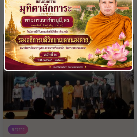
ทางสู่การตื่นรู้ ธรรมนาวา “วัง” ภาคพระสอนศีล...
มจร วข หนองคาย
6 ส.ค. 26
ข่าวสาร