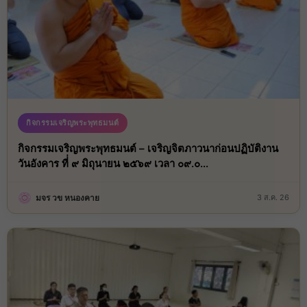
กิจกรรมเจริญพระพุทธมนต์
กิจกรรมเจริญพระพุทธมนต์ – เจริญจิตภาวนาก่อนปฏิบัติงาน
วันอังคาร ที่่ ๙ มิถุนายน ๒๕๖๙ เวลา ๐๙.๐...
มจร วข หนองคาย
3 ส.ค. 26