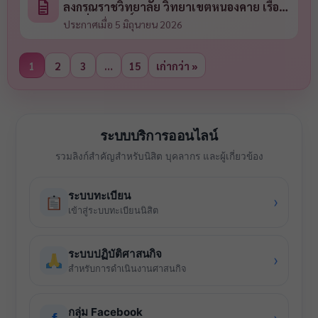
ลงกรณราชวิทยาลัย วิทยาเขตหนองคาย เรื่อง
รายชื่อผู้มีสิทธิ์สอบเข้าศึกษาหลักสูตรพุทธ
ประกาศเมื่อ 5 มิถุนายน 2026
ศาสตรดุษฎีบัณฑิต หลักสูตรพุทธศาสตรมหา
บัณฑิต และหลักสูตรครุศาสตรมหาบัณฑิต
1
2
3
…
15
เก่ากว่า »
ประจำปีการศึกษา ๒๕๖๙
ระบบบริการออนไลน์
รวมลิงก์สำคัญสำหรับนิสิต บุคลากร และผู้เกี่ยวข้อง
ระบบทะเบียน
›
เข้าสู่ระบบทะเบียนนิสิต
ระบบปฏิบัติศาสนกิจ
›
สำหรับการดำเนินงานศาสนกิจ
กลุ่ม Facebook