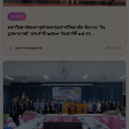
ข่าวสาร
มหาวิทยาลัยมหาจุฬาลงกรณราชวิทยาลัย จัดงาน “วัน
บูรพาจารย์” ประจำปี ๒๕๖๙ วันเสาร์ที่ ๑๘ กร...
มจร วข หนองคาย
19 ก.ค. 26