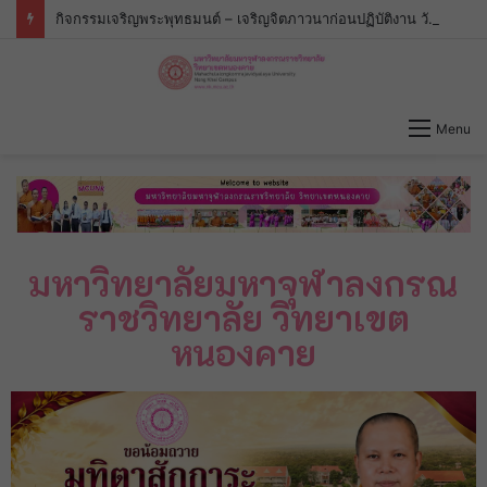
กิจกรรมเจริญพระพุทธมนต์ – เจริญจิตภาวนาก่อนปฏิบัติงาน วันจันทร์ที่่ ๖ กรกฎาคม ๒๕๖๙ เวลา ๐๙.๐๐ น.
Menu
มหาวิทยาลัยมหาจุฬาลงกรณ
ราชวิทยาลัย วิทยาเขต
หนองคาย