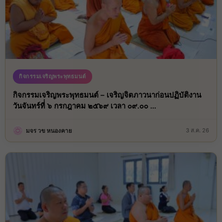
กิจกรรมเจริญพระพุทธมนต์
กิจกรรมเจริญพระพุทธมนต์ – เจริญจิตภาวนาก่อนปฏิบัติงาน
วันจันทร์ที่่ ๖ กรกฎาคม ๒๕๖๙ เวลา ๐๙.๐๐ ...
มจร วข หนองคาย
3 ส.ค. 26