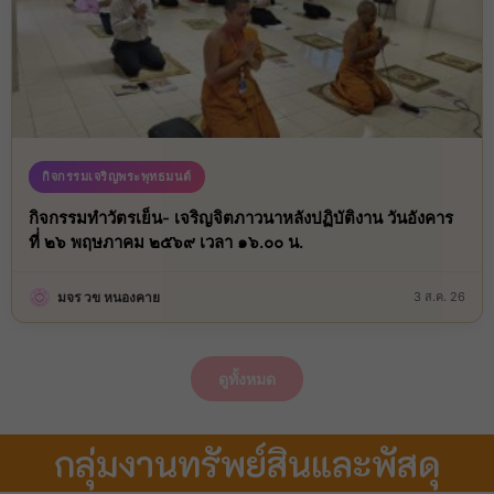
กิจกรรมเจริญพระพุทธมนต์
กิจกรรมทำวัตรเย็น- เจริญจิตภาวนาหลังปฏิบัติงาน วันอังคาร
ที่่ ๒๖ พฤษภาคม ๒๕๖๙ เวลา ๑๖.๐๐ น.
มจร วข หนองคาย
3 ส.ค. 26
ดูทั้งหมด
กลุ่มงานทรัพย์สินและพัสดุ