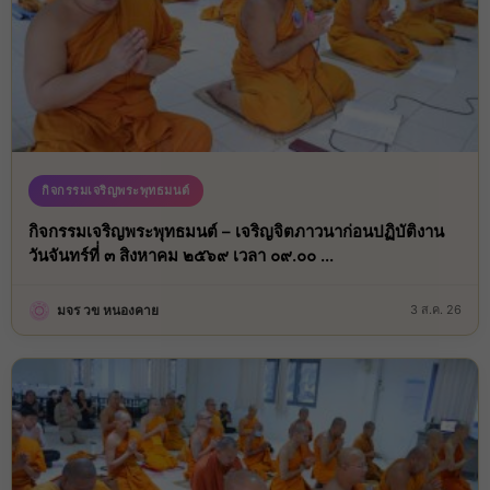
กิจกรรมเจริญพระพุทธมนต์
กิจกรรมเจริญพระพุทธมนต์ – เจริญจิตภาวนาก่อนปฏิบัติงาน
วันจันทร์ที่่ ๓ สิงหาคม ๒๕๖๙ เวลา ๐๙.๐๐ ...
มจร วข หนองคาย
3 ส.ค. 26