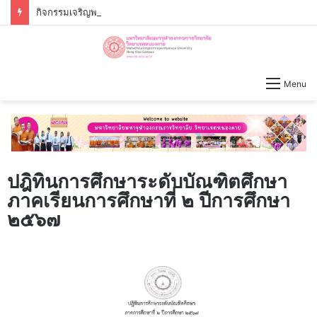
กิจกรรมเจริญพระพุทธมนต์ – เจริญจิตภาวนาก่อนปฏิบัติงาน วันจันทร์ที่่ ๓ สิงหาคม ๒๕๖๙ เวลา ๐๙.๐๐ น.
Menu
ปฎิทินการศึกษาระดับบัณฑิตศึกษา
ภาคเรียนการศึกษาที่ ๒ ปีการศึกษา
๒๕๖๗