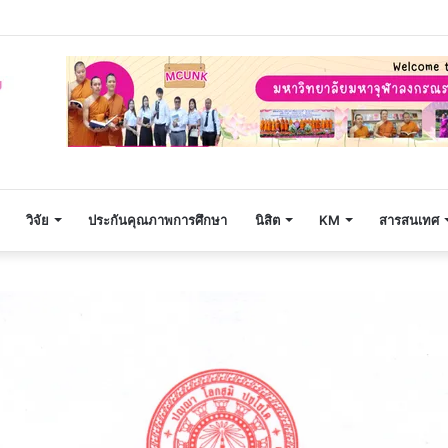
ิญพระพุทธมนต์ – เจริญจิตภาวนาก่อนปฏิบัติงาน วันจันทร์ที่่ ๖ กรกฎาคม ๒๕๖๙
วิจัย
ประกันคุณภาพการศึกษา
นิสิต
KM
สารสนเทศ