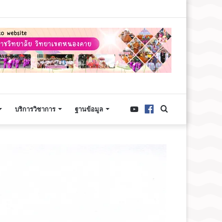
 เวลา ๐๙.๐๐ น.
บริการวิชาการ
ฐานข้อมูล