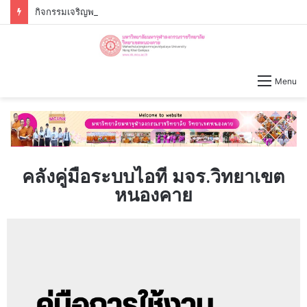
กิจกรรมเจริญพระพุทธมนต์ – เจริญจิตภาวนาก่อนปฏิบัติงาน วันจันทร์ที่่ ๓ สิงหาคม ๒๕๖๙ เวลา ๐๙.๐๐ น.
Menu
คลังคู่มือระบบไอที มจร.วิทยาเขต
หนองคาย