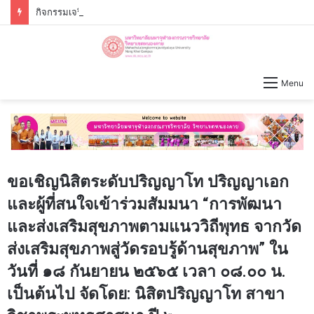
กิจกรรมเจริญพระพุทธมนต์ – เจริญจิตภาวนาก่อนปฏิบัติงาน วันจันทร์ที่่ ๓ สิงหาคม ๒๕๖๙ เวลา ๐๙.๐๐ น.
Menu
ขอเชิญนิสิตระดับปริญญาโท ปริญญาเอก
และผู้ที่สนใจเข้าร่วมสัมมนา “การพัฒนา
และส่งเสริมสุขภาพตามแนววิถีพุทธ จากวัด
ส่งเสริมสุขภาพสู่วัดรอบรู้ด้านสุขภาพ” ใน
วันที่ ๑๘ กันยายน ๒๕๖๕ เวลา ๐๘.๐๐ น.
เป็นต้นไป จัดโดย: นิสิตปริญญาโท สาขา