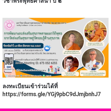
วิชาพระพุทธศาสนา ปี ๒
ลงทะเบียนเข้าร่วมได้ที่
https://forms.gle/YGj9pbC9dJmjbnhJ7