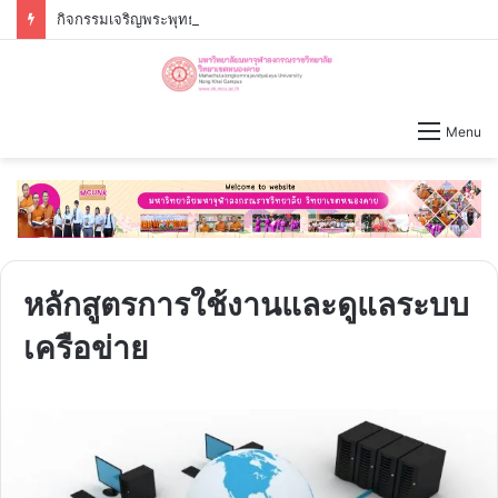
กิจกรรมเจริญพระพุทธมนต์ – เจริญจิตภาวนาก่อนปฏิบัติงาน วันจันทร์ที่่ ๓ สิงหาคม ๒๕๖๙ เวลา ๐๙.๐๐ น.
Menu
หลักสูตรการใช้งานและดูแลระบบ
เครือข่าย