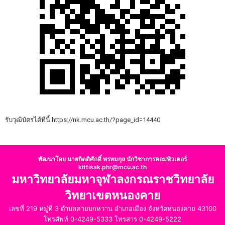
รับวุฒิบัตรได้ทีนี้ https://nk.mcu.ac.th/?page_id=14440
พัฒนาโดย นายกิตติศักดิ์ พรหมกุล นักวิชาการคอมพิวเตอร์
kittisak.phr@mcu.ac.th
มหาวิทยาลัยมหาจุฬาลงกรณราชวิทยาลัย
วิทยาเขตหนองคาย
เลขที่ 219 หมู่ที่ 3 ตำบลค่ายบกหวาน อำเภอเมือง จังหวัดหนองคาย 43100
โทรศัพท์ 0-4249-5333 โทรสาร 0-4249-5222