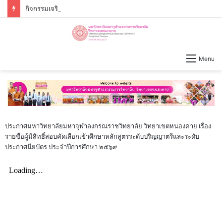
กิจกรรมเจริญพระพุทธมนต์ – เจริญจิตภาวนาก่อนปฏิบัติงาน วันจันทร์ที่่ ๓ สิงหาคม ๒๕๖๙ เวลา ๐๙.๐๐ น.
Menu
ประกาศมหาวิทยาลัยมหาจุฬาลงกรณราชวิทยาลัย วิทยาเขตหนองคาย เรื่อง
รายชื่อผู้มีสิทธิ์สอบคัดเลือกเข้าศึกษาหลักสูตรระดับปริญญาตรีและระดับ
ประกาศนียบัตร ประจำปีการศึกษา ๒๕๖๙