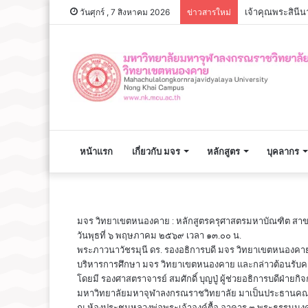
วันศุกร์ , 7 สิงหาคม 2026
ข่าวสารใหม่
หน้าแรก
เกี่ยวกับ มจร
หลักสูตร
บุคลากร
มจร วิทยาเขตหนองคาย : หลักสูตรครุศาสตรมหาบัณฑิต สาขา
วันพุธที่ ๖ พฤษภาคม ๒๕๖๙ เวลา ๑๓.๐๐ น.
พระภาวนาวัชรมุนี ดร. รองอธิการบดี มจร วิทยาเขตหนองคา
บริหารการศึกษา มจร วิทยาเขตหนองคาย และกล่าวต้อนรับคณ
โดยมี รองศาสตราจารย์ สมศักดิ์ บุญปู่ ผู้ช่วยอธิการบดีฝ่
มหาวิทยาลัยมหาจุฬาลงกรณราชวิทยาลัย มาเป็นประธานคณ
ณ ห้องประชุมหลวงพ่อพระเจ้าองค์ตื้อ อาคาร ๓ พระธรรมมง