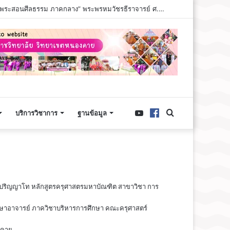
เจ้าคุณพระสินีนาถ พิลาสกัลยาณี เป็นประธานเปิด “โครงการปูทางสู่การตื่นรู้ ธรรมนาวา “วัง” ภาคพระสอนศีลธรรม ภาคกลาง” พระพรหมวัชรธีราจารย์ ศ.ดร. อธิการบดีมหาวิทยาลัยมหาจุฬาลงกรณราชวิทยาลัย องค์ประธานสงฆ์ การนี้ พระภาวนาวัชรมุนีวัชรมุนี ดร. รองอธิการบดี มจร วิทยาเขตหนองคาย และคณะ ร่วมในพิธีครั้งนี้ วันพุธที่ ๕ สิงหาคม พ.ศ. ๒๕๖๙ เวลา ๐๙.๐๐ น. ณ อาคาร มวก.๔๘ พรรษา มหาวิทยาลัยมหาจุฬาลงกรณราชวิทยาลัย ตำบลลำไทร อำเภอวังน้อย จังหวัดพระนครศรีอยุธยา
บริการวิชาการ
ฐานข้อมูล
ับปริญญาโท หลักสูตรครุศาสตรมหาบัณฑิต สาขาวิชา การ
รศึกษาอาจารย์ ภาควิชาบริหารการศึกษา คณะครุศาสตร์
งคาย