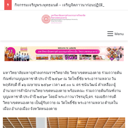
กิจกรรมเจริญพระพุทธมนต์ – เจริญจิตภาวนาก่อนปฏิบัติงาน วันจันทร์ที่่ ๓ สิงหาคม ๒๕๖๙ เวลา ๐๙.๐๐ น.
Menu
มหาวิทยาลัยมหาจุฬาลงกรณราชวิทยาลัย วิทยาเขตหนองคาย ร่วมถวายต้น
กัณฑ์งานบุญมหาชาติ ประจำปี ๒๕๖๙ ณ วัดโพธิ์ชัย พระอารามหลวง วัน
พฤหัสบดี ที่ ๑๖ เมษายน ๒๕๖๙ เวลา ๑๕.๐๐ น. ดร.ชนันวัฒน์ คำเหลือง ผู้
อำนวยการสำนักงานวิทยาเขตหนองคาย พร้อมคณะ ร่วมถวายต้นกัณฑ์งาน
บุญมหาชาติ ประจำปี ๒๕๖๙ โดยมี พระภาวนาวัชรมุนี,ดร. รองอธิการบดี
วิทยาเขตหนองคาย เป็นผู้รับถวาย ณ วัดโพธิ์ชัย พระอารามหลวง ตำบลใน
เมือง อำเภอเมือง จังหวัดหนองคาย