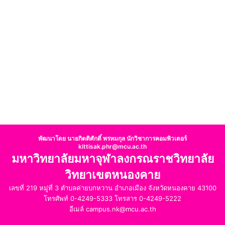
พัฒนาโดย นายกิตติศักดิ์ พรหมกุล นักวิชาการคอมพิวเตอร์
kittisak.phr@mcu.ac.th
มหาวิทยาลัยมหาจุฬาลงกรณราชวิทยาลัย
วิทยาเขตหนองคาย
เลขที่ 219 หมู่ที่ 3 ตำบลค่ายบกหวาน อำเภอเมือง จังหวัดหนองคาย 43100
โทรศัพท์ 0-4249-5333 โทรสาร 0-4249-5222
อีเมล์ campus.nk@mcu.ac.th