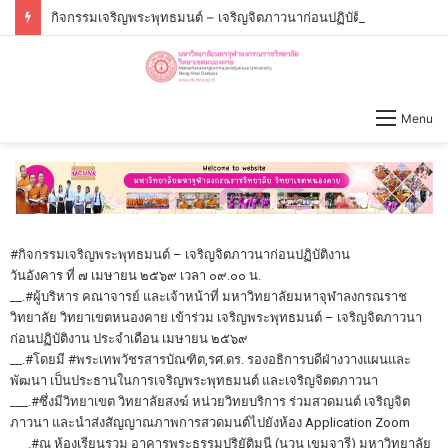
กิจกรรมเจริญพระพุทธมนต์ – เจริญจิตภาวนาก่อนปฏิบัติงาน วันจันทร์ที่่ ๓ สิงหาคม ๒๕๖๙ เวลา ๐๙.๐๐ น.
Menu
#กิจกรรมเจริญพระพุทธมนต์
– เจริญจิตภาวนาก่อนปฏิบัติงาน
วันอังคาร ที่ ๗ เมษายน ๒๕๖๙ เวลา ๐๙.๐๐ น.
__.
#ผู้บริหาร
คณาจารย์ และเจ้าหน้าที่ มหาวิทยาลัยมหาจุฬาลงกรณราช
วิทยาลัย วิทยาเขตหนองคาย เข้าร่วม เจริญพระพุทธมนต์ – เจริญจิตภาวนา
ก่อนปฏิบัติงาน ประจำเดือน เมษายน ๒๕๖๙
__.
#โดยมี
#พระเทพวัชรสารบัณฑิต
,รศ.ดร. รองอธิการบดีฝ่างวางแผนและ
พัฒนา เป็นประธานในการเจริญพระพุทธมนต์ และเจริญจิตตภาวนา
___.
#ซึ่งมีวิทยาเขต
วิทยาลัยสงฆ์ หน่วยวิทยบริการ ร่วมสวดมนต์ เจริญจิต
ภาวนา และนำส่งสัญญาณภาพการสวดมนต์ไปยังห้อง Application Zoom
___.
#ณ
ห้องเรียนรวม อาคารพระธรรมปริยัติมุนี (นวน เขมจารี) มหาวิทยาลัย