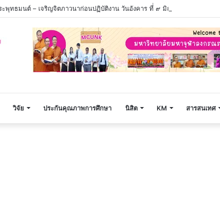
ะพุทธมนต์ – เจริญจิตภาวนาก่อนปฏิบัติงาน วันอังคาร ที่่ ๙ มิถุนายน ๒๕๖๙ เว
วิจัย
ประกันคุณภาพการศึกษา
นิสิต
KM
สารสนเทศ