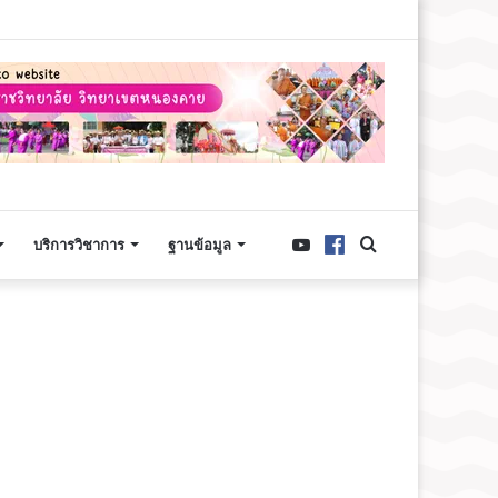
ลา ๐๙.๐๐ น.
บริการวิชาการ
ฐานข้อมูล