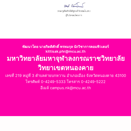
พัฒนาโดย นายกิตติศักดิ์ พรหมกุล นักวิชาการคอมพิวเตอร์
kittisak.phr@mcu.ac.th
มหาวิทยาลัยมหาจุฬาลงกรณราชวิทยาลัย
วิทยาเขตหนองคาย
เลขที่ 219 หมู่ที่ 3 ตำบลค่ายบกหวาน อำเภอเมือง จังหวัดหนองคาย 43100
โทรศัพท์ 0-4249-5333 โทรสาร 0-4249-5222
อีเมล์ campus.nk@mcu.ac.th