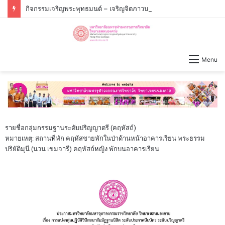
กิจกรรมเจริญพระพุทธมนต์ – เจริญจิตภาวนาก่อนปฏิบัติงาน วันจันทร์ที่่ ๓ สิงหาคม ๒๕๖๙ เวลา ๐๙.๐๐ น.
Menu
รายชื่อกลุ่มกรรมฐานระดับปริญญาตรี (คฤหัสถ์)
หมายเหตุ: สถานที่พัก คฤหัสชายพักในป่าด้านหน้าอาคารเรียน พระธรรม
ปริยัติมุนี (นวน เขมจารี) คฤหัสถ์หญิง พักบนอาคารเรียน