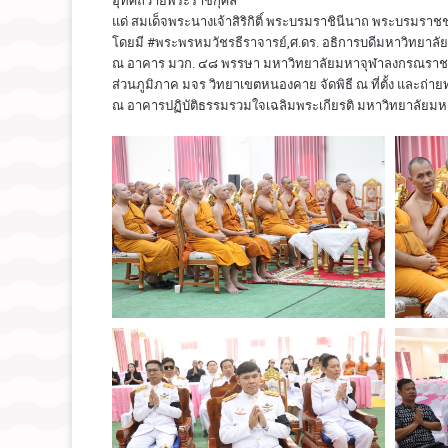
อุทิศถวายพระราชกุศล
แด่ สมเด็จพระนางเจ้าสิริกิติ์ พระบรมราชินีนาถ พระบรมราช
โดยมี
#พระพรหมวัชรธีราจารย์
,ศ.ดร. อธิการบดีมหาวิทยาล
ณ อาคาร มวก. ๔๘ พรรษา มหาวิทยาลัยมหาจุฬาลงกรณราชวิ
ส่วนภูมิภาค มจร วิทยาเขตหนองคาย จัดพิธี ณ ที่ตั้ง และถ
ณ อาคารปฏิบัติธรรมรวมใจเฉลิมพระเกียรติ มหาวิทยาลัย