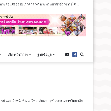
เจ้าคุณพระสินีนาถ พิลาสกัลยาณี เป็นประธานเปิด “โครงการปูทางสู่การตื่นรู้ ธรรมนาวา “วัง” ภาคพระสอนศีลธรรม ภาคกลาง” พระพรหมวัชรธีราจารย์ ศ.ดร. อธิการบดีมหาวิทยาลัยมหาจุฬาลงกรณราชวิทยาลัย องค์ประธานสงฆ์ การนี้ พระภาวนาวัชรมุนีวัชรมุนี ดร. รองอธิการบดี มจร วิทยาเขตหนองคาย และคณะ ร่วมในพิธีครั้งนี้ วันพุธที่ ๕ สิงหาคม พ.ศ. ๒๕๖๙ เวลา ๐๙.๐๐ น. ณ อาคาร มวก.๔๘ พรรษา มหาวิทยาลัยมหาจุฬาลงกรณราชวิทยาลัย ตำบลลำไทร อำเภอวังน้อย จังหวัดพระนครศรีอยุธยา
บริการวิชาการ
ฐานข้อมูล
ารย์ และเจ้าหน้าที่ มหาวิทยาลัยมหาจุฬาลงกรณราชวิทยาลัย