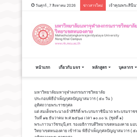
วันศุกร์ , 7 สิงหาคม 2026
ข่าวสารใหม่
หน้าแรก
เกี่ยวกับ มจร
หลักสูตร
บุคลากร
มหาวิทยาลัยมหาจุฬาลงกรณราชวิทยาลัย
ประกอบพิธีบำเพ็ญกุศลปัญญาสมวาร ( ๕๐ วัน )
อุทิศถวายพระราชกุศล
แด่ สมเด็จพระนางเจ้าสิริกิติ์ พระบรมราชินีนาถ พระบรมราช
วันที่ ๑๒ ธันวาคม พ.ศ.๒๕๖๘ เวลา ๑๐.๐๐ น. (ชุดที่ ๑)
พระภาวนาวัชรมุนี,ดร. รองอธิการบดีวิทยาเขตหนองคาย มอบห
วิทยาเขตหนองคาย เข้าร่วม พิธีบำเพ็ญกุศลปัญญาสมวาร ( ๕๐