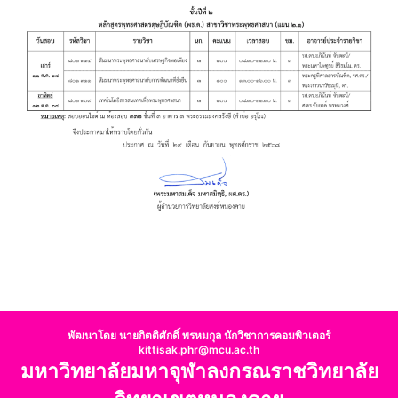
พัฒนาโดย นายกิตติศักดิ์ พรหมกุล นักวิชาการคอมพิวเตอร์
kittisak.phr@mcu.ac.th
มหาวิทยาลัยมหาจุฬาลงกรณราชวิทยาลัย