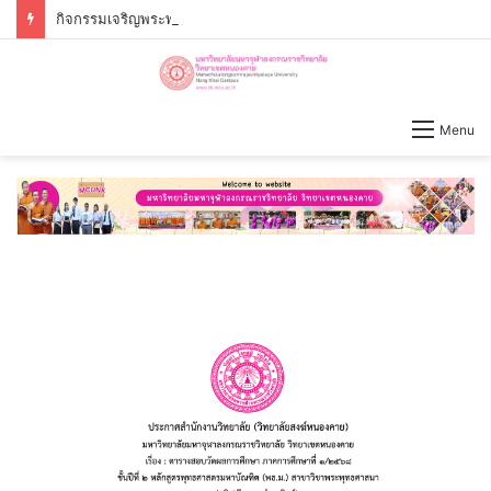
กิจกรรมเจริญพระพุทธมนต์ – เจริญจิตภาวนาก่อนปฏิบัติงาน วันจันทร์ที่่ ๖ กรกฎาคม ๒๕๖๙ เวลา ๐๙.๐๐ น.
Menu