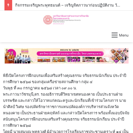
กิจกรรมเจริญพระพุทธมนต์ – เจริญจิตภาวนาก่อนปฏิบัติงาน วันจันทร์ที่่ ๓ สิงหาคม ๒๕๖๙ เวลา ๐๙.๐๐ น.
Menu
พิธีเปิดโครงการฝึกอบรมเพื่อเสริมสร้างคุณธรรม จริยธรรมนักเรียน ประจำปี
การศึกษา ๒๕๖๘ ของกลุ่มเครือข่ายสถานศึกษา กลุ่ม ๔
วันพุธ ที่ ๓๐ กรกฎาคม ๒๕๖๘ เวลา ๐๙.๐๐ น.
พระภาวนาวัชรมุนี,ดร. รองอธิการบดีวิทยาเขตหนองคาย เป็นประธานฝ่าย
บรรพชิต และกล่าวให้โอวาทแก่คณะครูและนักเรียนที่เข้าร่วมโครงการ นาย
นำศิลป์ วิเศษ รองปลัดรักษาราชการแทนปลัดองค์การบริหารส่วนจังหวัด
หนองคาย เป็นประธานฝ่ายคฤหัสถ์ และกล่าวเปิดโครงการ พร้อมทั้งมอบปัจจัย
สนับสนุนโครงการฝีกอบรมเสริมสร้างคุณธรรม จริยธรรมนักเรียน ประจำปี
การศึกษา ๒๕๖๘
โดยมี นายสมบุญ พุทธวงศ์ ผู้อำนวยการโรงเรียนราชประชานุเคราะห์ ๑๔ เป็น