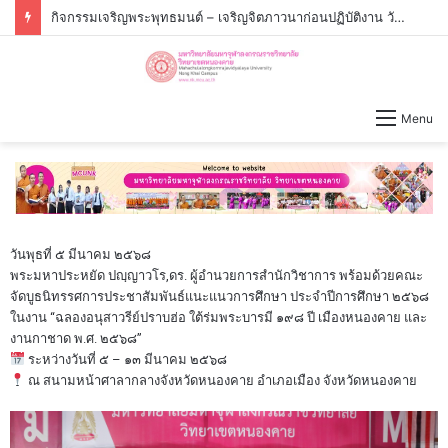
กิจกรรมเจริญพระพุทธมนต์ – เจริญจิตภาวนาก่อนปฏิบัติงาน วันจันทร์ที่่ ๓ สิงหาคม ๒๕๖๙ เวลา ๐๙.๐๐ น.
Menu
วันพุธที่ ๕ มีนาคม ๒๕๖๘
พระมหาประหยัด ปญฺญาวโร,ดร. ผู้อำนวยการสำนักวิชาการ พร้อมด้วยคณะ
จัดบูธนิทรรศการประชาสัมพันธ์แนะแนวการศึกษา ประจำปีการศึกษา ๒๕๖๘
ในงาน “ฉลองอนุสาวรีย์ปราบฮ่อ ใต้ร่มพระบารมี ๑๙๘ ปี เมืองหนองคาย และ
งานกาชาด พ.ศ. ๒๕๖๘”
ระหว่างวันที่ ๕ – ๑๓ มีนาคม ๒๕๖๘
ณ สนามหน้าศาลากลางจังหวัดหนองคาย อำเภอเมือง จังหวัดหนองคาย